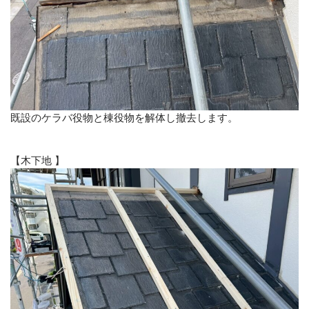
既設のケラバ役物と棟役物を解体し撤去します。
【木下地
】