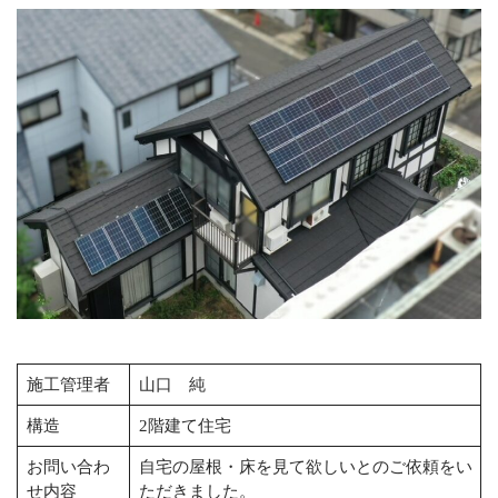
お問い合わせ
CONTACT
空調費・CO2排出量の削減を
お考えの方へ
メールでの受付
お問い合わせフォーム
24時間受付中
お電話での受付
0120-8838-49
受付時間：8:00～20:00（日曜、祝日定休）
施工管理者
山口 純
構造
2階建て住宅
お問い合わ
自宅の屋根・床を見て欲しいとのご依頼をい
せ内容
ただきました。