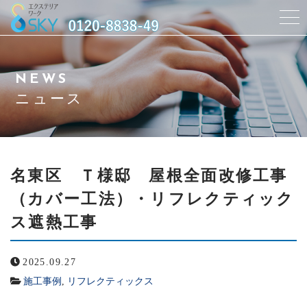
当社について
NEWS
サービス紹介
ニュース
アクセス
よくある質問
名東区 Ｔ様邸 屋根全面改修工事
（カバー工法）・リフレクティック
ニュース
ス遮熱工事
施工事例
2025.09.27
スタッフ紹介
施工事例
,
リフレクティックス