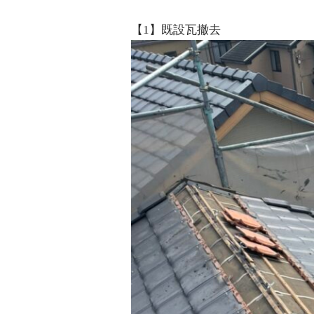
【1】既設瓦撤去