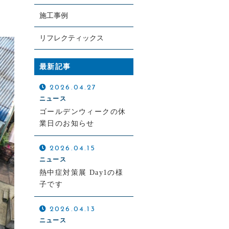
施工事例
リフレクティックス
最新記事
2026.04.27
お電話での受付
ニュース
0120-8838-49
ゴールデンウィークの休
業日のお知らせ
付時間：8:00～20:00（日曜、祝日定休）
2026.04.15
ニュース
熱中症対策展 Day1の様
子です
2026.04.13
ニュース