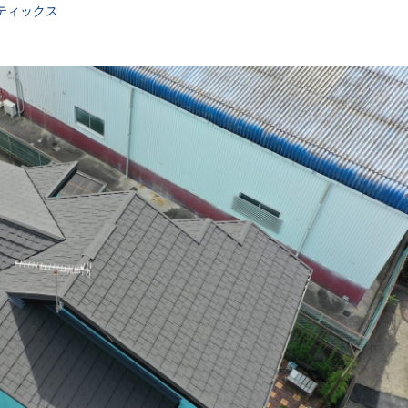
ティックス
CONTACT
空調費・CO2排出量の削減を
お考えの方へ
受